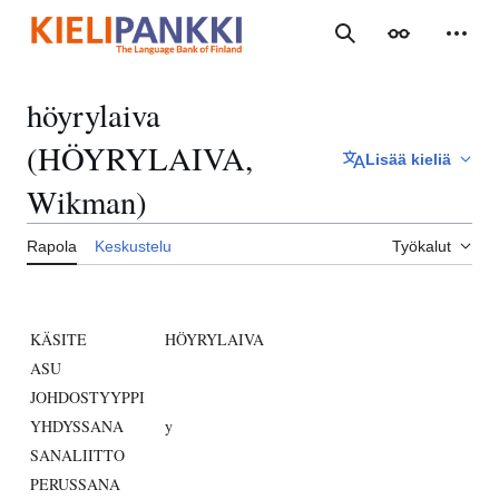
Siirry
sisältöön
Haku
Ulkoasu
Henki
höyrylaiva
(HÖYRYLAIVA,
Lisää kieliä
Wikman)
Rapola
Keskustelu
Työkalut
KÄSITE
HÖYRYLAIVA
ASU
JOHDOSTYYPPI
YHDYSSANA
y
SANALIITTO
PERUSSANA