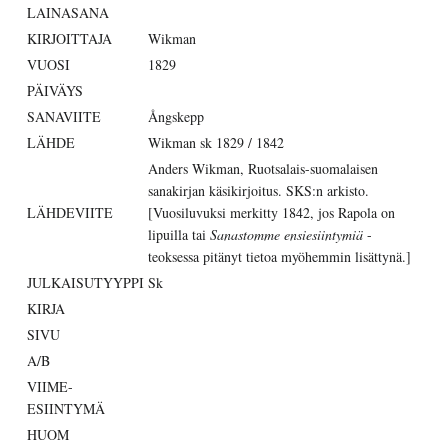
LAINASANA
KIRJOITTAJA
Wikman
VUOSI
1829
PÄIVÄYS
SANAVIITE
Ångskepp
LÄHDE
Wikman sk 1829 / 1842
Anders Wikman, Ruotsalais-suomalaisen
sanakirjan käsikirjoitus. SKS:n arkisto.
LÄHDEVIITE
[Vuosiluvuksi merkitty 1842, jos Rapola on
lipuilla tai
Sanastomme ensiesiintymiä
-
teoksessa pitänyt tietoa myöhemmin lisättynä.]
JULKAISUTYYPPI
Sk
KIRJA
SIVU
A/B
VIIME-
ESIINTYMÄ
HUOM