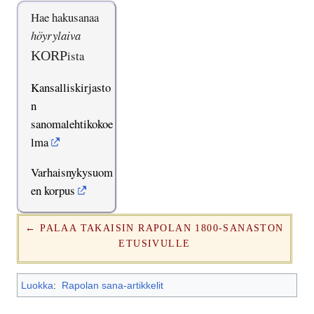
Hae hakusanaa
höyrylaiva
KORP
ista
Kansalliskirjasto
n
sanomalehtikokoe
lma
Varhaisnykysuom
en korpus
← PALAA TAKAISIN RAPOLAN 1800-SANASTON
ETUSIVULLE
Luokka
:
Rapolan sana-artikkelit