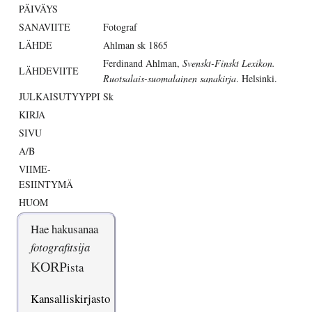
PÄIVÄYS
SANAVIITE
Fotograf
LÄHDE
Ahlman sk 1865
Ferdinand Ahlman,
Svenskt-Finskt Lexikon.
LÄHDEVIITE
Ruotsalais-suomalainen sanakirja
. Helsinki.
JULKAISUTYYPPI
Sk
KIRJA
SIVU
A/B
VIIME-
ESIINTYMÄ
HUOM
Hae hakusanaa
fotografitsija
KORP
ista
Kansalliskirjasto