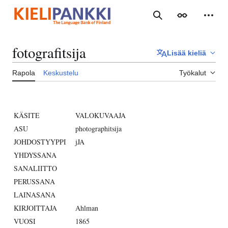
Siirry
sisältöön
Haku
Ulkoasu
Henki
fotografitsija
Lisää kieliä
Rapola
Keskustelu
Työkalut
KÄSITE
VALOKUVAAJA
ASU
photographitsija
JOHDOSTYYPPI
jJA
YHDYSSANA
SANALIITTO
PERUSSANA
LAINASANA
KIRJOITTAJA
Ahlman
VUOSI
1865