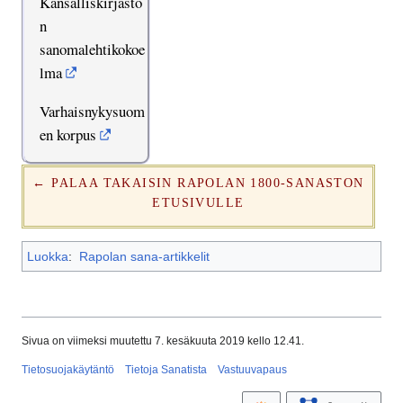
Kansalliskirjasto
n
sanomalehtikokoe
lma
Varhaisnykysuom
en korpus
← PALAA TAKAISIN RAPOLAN 1800-SANASTON
ETUSIVULLE
Luokka
:
Rapolan sana-artikkelit
Sivua on viimeksi muutettu 7. kesäkuuta 2019 kello 12.41.
Tietosuojakäytäntö
Tietoja Sanatista
Vastuuvapaus