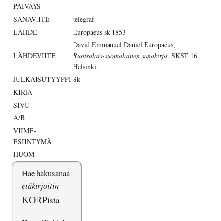
PÄIVÄYS
SANAVIITE
telegraf
LÄHDE
Europaeus sk 1853
David Emmanuel Daniel Europaeus,
LÄHDEVIITE
Ruotsalais-suomalainen sanakirja
. SKST 16.
Helsinki.
JULKAISUTYYPPI
Sk
KIRJA
SIVU
A/B
VIIME-
ESIINTYMÄ
HUOM
Hae hakusanaa
etäkirjoitin
KORP
ista