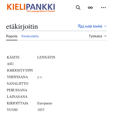
Siirry
sisältöön
Haku
Ulkoasu
Henki
etäkirjoitin
Lisää kieliä
Rapola
Keskustelu
Työkalut
KÄSITE
LENNÄTIN
ASU
JOHDOSTYYPPI
YHDYSSANA
y-s
SANALIITTO
PERUSSANA
LAINASANA
KIRJOITTAJA
Europaeus
VUOSI
1853