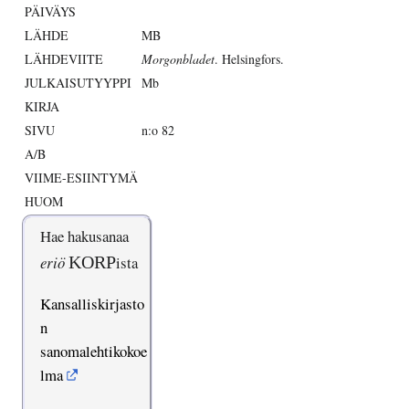
PÄIVÄYS
LÄHDE
MB
LÄHDEVIITE
Morgonbladet
. Helsingfors.
JULKAISUTYYPPI
Mb
KIRJA
SIVU
n:o 82
A/B
VIIME-ESIINTYMÄ
HUOM
Hae hakusanaa
eriö
KORP
ista
Kansalliskirjasto
n
sanomalehtikokoe
lma