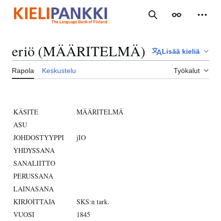
Siirry
sisältöön
Haku
Ulkoasu
Henki
eriö (MÄÄRITELMÄ)
Lisää kieliä
Rapola
Keskustelu
Työkalut
KÄSITE
MÄÄRITELMÄ
ASU
JOHDOSTYYPPI
jIO
YHDYSSANA
SANALIITTO
PERUSSANA
LAINASANA
KIRJOITTAJA
SKS:n tark.
VUOSI
1845