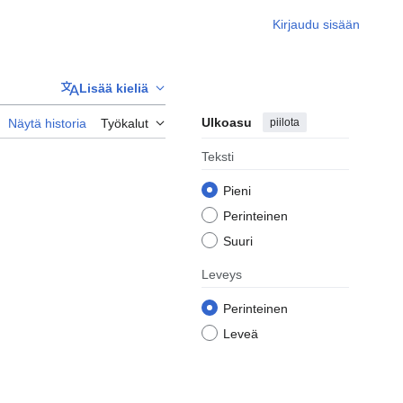
Kirjaudu sisään
Lisää kieliä
Ulkoasu
piilota
Näytä historia
Työkalut
Teksti
Pieni
Perinteinen
Suuri
Leveys
Perinteinen
Leveä