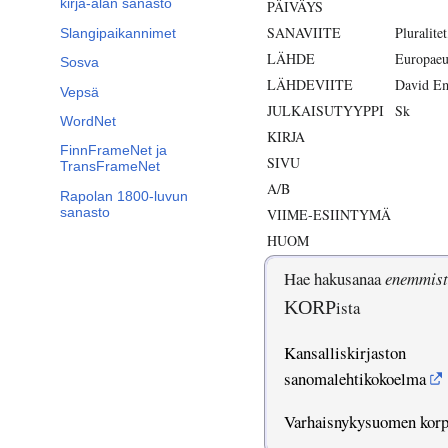
kirja-alan sanasto
PÄIVÄYS
SANAVIITE
Pluralite
Slangipaikannimet
LÄHDE
Europaeu
Sosva
LÄHDEVIITE
David Em
Vepsä
JULKAISUTYYPPI
Sk
WordNet
KIRJA
FinnFrameNet ja
SIVU
TransFrameNet
A/B
Rapolan 1800-luvun
sanasto
VIIME-ESIINTYMÄ
HUOM
Hae hakusanaa
enemmist
KORP
ista
Kansalliskirjaston
sanomalehtikokoelma
Varhaisnykysuomen kor