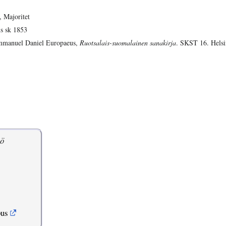
t, Majoritet
s sk 1853
manuel Daniel Europaeus,
Ruotsalais-suomalainen sanakirja
. SKST 16. Helsi
ö
pus