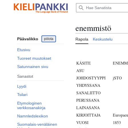
Siirry
sisältöön
enemmistö
Päävalikko
piilota
Rapola
Keskustelu
Etusivu
Tuoreet muutokset
KÄSITE
ENEMM
Satunnainen sivu
ASU
Sanastot
JOHDOSTYYPPI
jSTO
YHDYSSANA
Lyydi
SANALIITTO
Tsilari
PERUSSANA
Etymologinen
LAINASANA
verkkosanakirja
KIRJOITTAJA
Europaeu
Namnledslexikon
VUOSI
1853
Suomalais-venäläinen