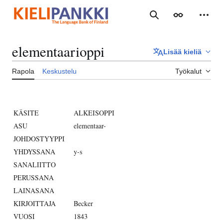
Siirry
sisältöön
Haku
Ulkoasu
Henki
elementaarioppi
Lisää kieliä
Rapola
Keskustelu
Työkalut
KÄSITE
ALKEISOPPI
ASU
elementaar-
JOHDOSTYYPPI
YHDYSSANA
y-s
SANALIITTO
PERUSSANA
LAINASANA
KIRJOITTAJA
Becker
VUOSI
1843