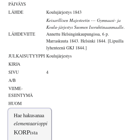
PÄIVÄYS
LÄHDE
Koulujärjestys 1843
Keisarillisen Majesteetin --- Gymnaasi- ja
Koulu-järjestys Suomen Isoruhtinaanmaalle
.
LÄHDEVIITE
Annettu Helsinginkaupungissa, 6 p.
Marraskuuta 1843. Helsinki 1844. [Lipuilla
lyhenteenä GKJ 1844.]
JULKAISUTYYPPI
Koulujärjestys
KIRJA
SIVU
4
A/B
VIIME-
ESIINTYMÄ
HUOM
Hae hakusanaa
elementaarioppi
KORP
ista