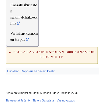
Kansalliskirjasto
n
sanomalehtikokoe
lma
Varhaisnykysuom
en korpus
← PALAA TAKAISIN RAPOLAN 1800-SANASTON
ETUSIVULLE
Luokka
:
Rapolan sana-artikkelit
Sivua on viimeksi muutettu 6. kesäkuuta 2019 kello 22.36.
Tietosuojakäytäntö
Tietoja Sanatista
Vastuuvapaus