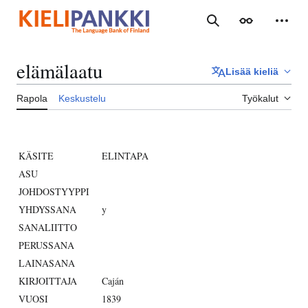
Siirry
sisältöön
Haku
Ulkoasu
Henki
elämälaatu
Lisää kieliä
Rapola
Keskustelu
Työkalut
KÄSITE
ELINTAPA
ASU
JOHDOSTYYPPI
YHDYSSANA
y
SANALIITTO
PERUSSANA
LAINASANA
KIRJOITTAJA
Caján
VUOSI
1839