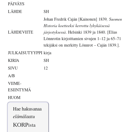
PÄIVÄYS
LÄHDE
SH
Johan Fredrik Caján [Kainonen] 1839
, Suomen
Historia koetteeksi kerrottu lyhykäisessä
LÄHDEVIITE
järjestyksessä
. Helsinki 1839 ja 1840. [Elias
Lönnrotin kirjoittamien sivujen 1–12 ja 65–71
tekijäksi on merkitty Lönnrot – Caján 1839.].
JULKAISUTYYPPI
kirja
KIRJA
SH
SIVU
12
A/B
VIIME-
ESIINTYMÄ
HUOM
Hae hakusanaa
elämälaatu
KORP
ista