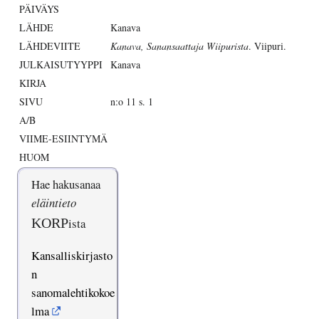
PÄIVÄYS
LÄHDE
Kanava
LÄHDEVIITE
Kanava, Sanansaattaja Wiipurista
. Viipuri.
JULKAISUTYYPPI
Kanava
KIRJA
SIVU
n:o 11 s. 1
A/B
VIIME-ESIINTYMÄ
HUOM
Hae hakusanaa
eläintieto
KORP
ista
Kansalliskirjasto
n
sanomalehtikokoe
lma