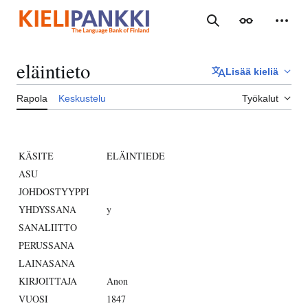
Siirry
sisältöön
Haku
Ulkoasu
Henki
eläintieto
Lisää kieliä
Rapola
Keskustelu
Työkalut
KÄSITE
ELÄINTIEDE
ASU
JOHDOSTYYPPI
YHDYSSANA
y
SANALIITTO
PERUSSANA
LAINASANA
KIRJOITTAJA
Anon
VUOSI
1847