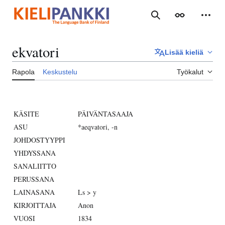
Siirry
sisältöön
Haku
Ulkoasu
Henki
ekvatori
Lisää kieliä
Rapola
Keskustelu
Työkalut
KÄSITE
PÄIVÄNTASAAJA
ASU
*aeqvatori, -n
JOHDOSTYYPPI
YHDYSSANA
SANALIITTO
PERUSSANA
LAINASANA
Ls > y
KIRJOITTAJA
Anon
VUOSI
1834