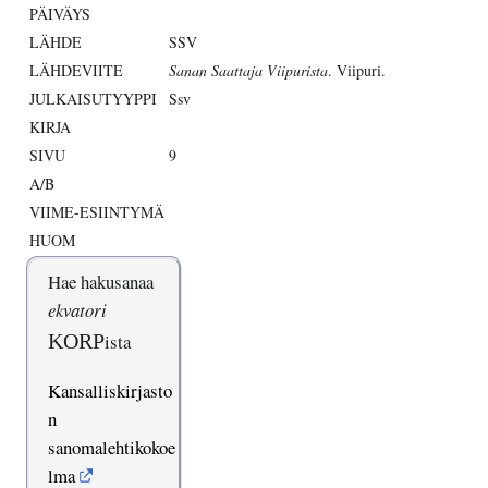
PÄIVÄYS
LÄHDE
SSV
LÄHDEVIITE
Sanan Saattaja Viipurista
. Viipuri.
JULKAISUTYYPPI
Ssv
KIRJA
SIVU
9
A/B
VIIME-ESIINTYMÄ
HUOM
Hae hakusanaa
ekvatori
KORP
ista
Kansalliskirjasto
n
sanomalehtikokoe
lma