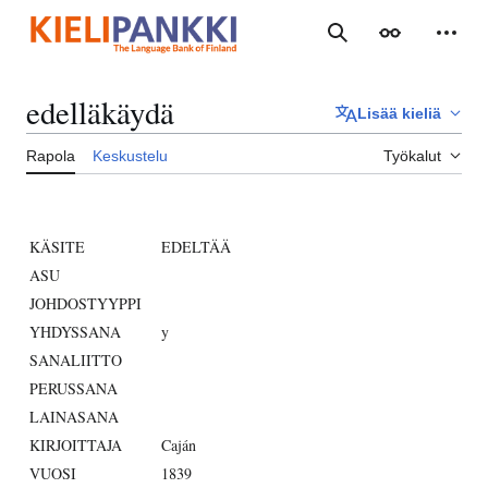
Siirry
sisältöön
Haku
Ulkoasu
Henki
edelläkäydä
Lisää kieliä
Rapola
Keskustelu
Työkalut
KÄSITE
EDELTÄÄ
ASU
JOHDOSTYYPPI
YHDYSSANA
y
SANALIITTO
PERUSSANA
LAINASANA
KIRJOITTAJA
Caján
VUOSI
1839