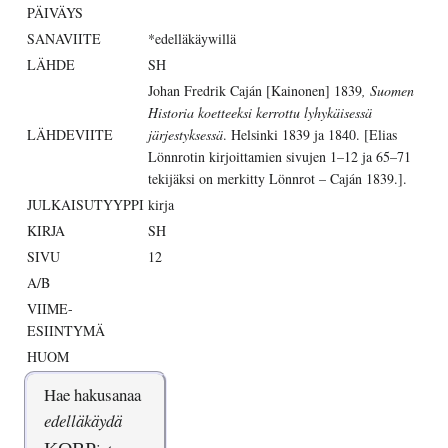
PÄIVÄYS
SANAVIITE
*edelläkäywillä
LÄHDE
SH
Johan Fredrik Caján [Kainonen] 1839
, Suomen
Historia koetteeksi kerrottu lyhykäisessä
LÄHDEVIITE
järjestyksessä
. Helsinki 1839 ja 1840. [Elias
Lönnrotin kirjoittamien sivujen 1–12 ja 65–71
tekijäksi on merkitty Lönnrot – Caján 1839.].
JULKAISUTYYPPI
kirja
KIRJA
SH
SIVU
12
A/B
VIIME-
ESIINTYMÄ
HUOM
Hae hakusanaa
edelläkäydä