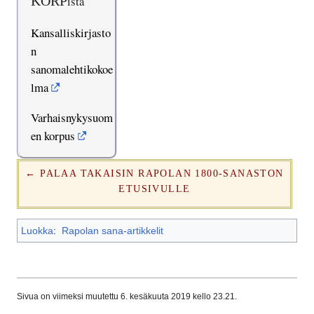
KORP
ista
Kansalliskirjasto
n
sanomalehtikokoe
lma
Varhaisnykysuom
en korpus
← PALAA TAKAISIN RAPOLAN 1800-SANASTON
ETUSIVULLE
Luokka
:
Rapolan sana-artikkelit
Sivua on viimeksi muutettu 6. kesäkuuta 2019 kello 23.21.