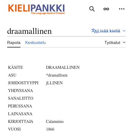
Siirry
sisältöön
Haku
Ulkoasu
Henki
draamallinen
Lisää kieliä
Rapola
Keskustelu
Työkalut
KÄSITE
DRAAMALLINEN
ASU
*dramallisen
JOHDOSTYYPPI
jLLINEN
YHDYSSANA
SANALIITTO
PERUSSANA
LAINASANA
KIRJOITTAJA
Calamnius
VUOSI
1866