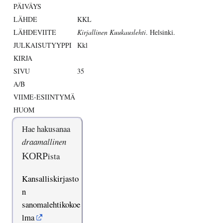
PÄIVÄYS
LÄHDE
KKL
LÄHDEVIITE
Kirjallinen Kuukauslehti
. Helsinki.
JULKAISUTYYPPI
Kkl
KIRJA
SIVU
35
A/B
VIIME-ESIINTYMÄ
HUOM
Hae hakusanaa
draamallinen
KORP
ista
Kansalliskirjasto
n
sanomalehtikokoe
lma