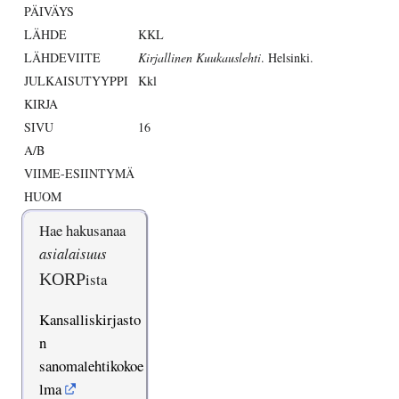
PÄIVÄYS
LÄHDE
KKL
LÄHDEVIITE
Kirjallinen Kuukauslehti
. Helsinki.
JULKAISUTYYPPI
Kkl
KIRJA
SIVU
16
A/B
VIIME-ESIINTYMÄ
HUOM
Hae hakusanaa
asialaisuus
KORP
ista
Kansalliskirjasto
n
sanomalehtikokoe
lma