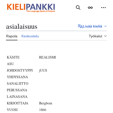
Siirry
sisältöön
Haku
Ulkoasu
Henki
asialaisuus
Lisää kieliä
Rapola
Keskustelu
Työkalut
KÄSITE
REALISMI
ASU
JOHDOSTYYPPI
jUUS
YHDYSSANA
SANALIITTO
PERUSSANA
LAINASANA
KIRJOITTAJA
Bergbom
VUOSI
1866