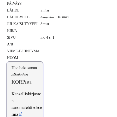
PÄIVÄYS
LÄHDE
Smtar
LÄHDEVIITE
Suometar
. Helsinki.
JULKAISUTYYPPI
Smtar
KIRJA
SIVU
n:o 4 s. 1
A/B
VIIME-ESIINTYMÄ
HUOM
Hae hakusanaa
alkukehto
KORP
ista
Kansalliskirjasto
n
sanomalehtikokoe
lma