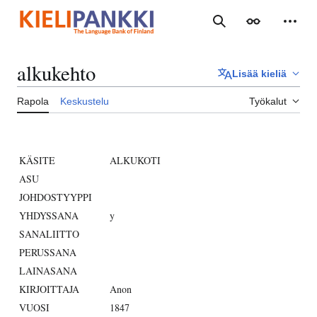
Siirry
sisältöön
Haku
Ulkoasu
Henki
alkukehto
Lisää kieliä
Rapola
Keskustelu
Työkalut
KÄSITE
ALKUKOTI
ASU
JOHDOSTYYPPI
YHDYSSANA
y
SANALIITTO
PERUSSANA
LAINASANA
KIRJOITTAJA
Anon
VUOSI
1847