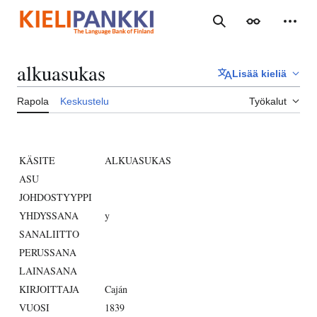
Siirry
sisältöön
Haku
Ulkoasu
Henki
alkuasukas
Lisää kieliä
Rapola
Keskustelu
Työkalut
KÄSITE
ALKUASUKAS
ASU
JOHDOSTYYPPI
YHDYSSANA
y
SANALIITTO
PERUSSANA
LAINASANA
KIRJOITTAJA
Caján
VUOSI
1839