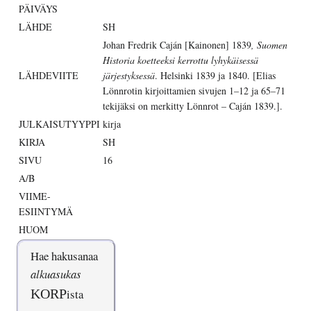
PÄIVÄYS
LÄHDE
SH
Johan Fredrik Caján [Kainonen] 1839
, Suomen
Historia koetteeksi kerrottu lyhykäisessä
LÄHDEVIITE
järjestyksessä
. Helsinki 1839 ja 1840. [Elias
Lönnrotin kirjoittamien sivujen 1–12 ja 65–71
tekijäksi on merkitty Lönnrot – Caján 1839.].
JULKAISUTYYPPI
kirja
KIRJA
SH
SIVU
16
A/B
VIIME-
ESIINTYMÄ
HUOM
Hae hakusanaa
alkuasukas
KORP
ista