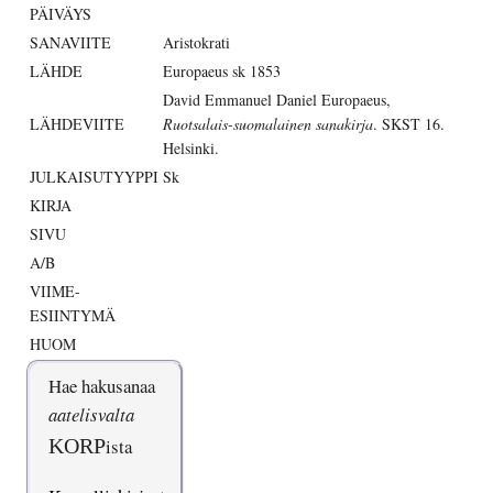
PÄIVÄYS
SANAVIITE
Aristokrati
LÄHDE
Europaeus sk 1853
David Emmanuel Daniel Europaeus,
LÄHDEVIITE
Ruotsalais-suomalainen sanakirja
. SKST 16.
Helsinki.
JULKAISUTYYPPI
Sk
KIRJA
SIVU
A/B
VIIME-
ESIINTYMÄ
HUOM
Hae hakusanaa
aatelisvalta
KORP
ista