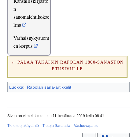
Kansalliskirjasto
n
sanomalehtikokoe
lma
Varhaisnykysuom
en korpus
← PALAA TAKAISIN RAPOLAN 1800-SANASTON
ETUSIVULLE
Luokka
:
Rapolan sana-artikkelit
Sivua on viimeksi muutettu 11. kesäkuuta 2019 kello 08.41.
Tietosuojakäytäntö
Tietoja Sanatista
Vastuuvapaus