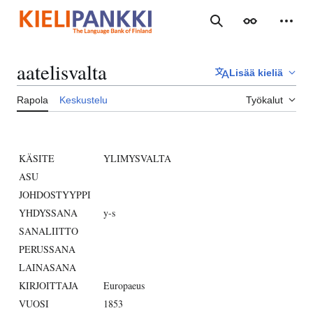
Siirry
sisältöön
Haku
Ulkoasu
Henki
aatelisvalta
Lisää kieliä
Rapola
Keskustelu
Työkalut
KÄSITE
YLIMYSVALTA
ASU
JOHDOSTYYPPI
YHDYSSANA
y-s
SANALIITTO
PERUSSANA
LAINASANA
KIRJOITTAJA
Europaeus
VUOSI
1853