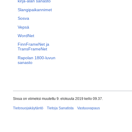
kirja-alan sanasto
Slangipaikannimet
Sosva
Vepsä
WordNet
FinnFrameNet ja
TransFrameNet
Rapolan 1800-luvun
sanasto
Sivua on viimeksi muutettu 9. elokuuta 2019 kello 09.37.
Tietosuojakäytäntö
Tietoja Sanatista
Vastuuvapaus