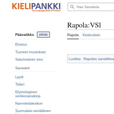
Siirry
sisältöön
Rapola
:
VSl
Päävalikko
piilota
Rapola
Keskustelu
Etusivu
Tuoreet muutokset
Luokka
:
Rapolan sanaliittoar
Satunnainen sivu
Sanastot
Lyydi
Tsilari
Etymologinen
verkkosanakirja
Namnledslexikon
Suomalais-venäläinen