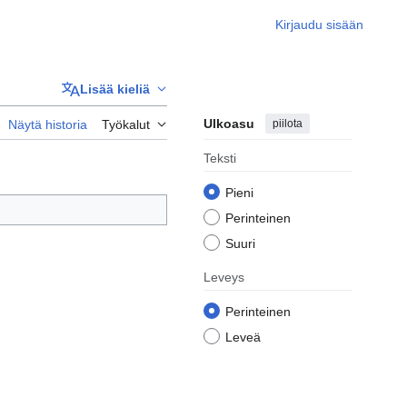
Kirjaudu sisään
Lisää kieliä
Ulkoasu
piilota
Näytä historia
Työkalut
Teksti
Pieni
Perinteinen
Suuri
Leveys
Perinteinen
Leveä