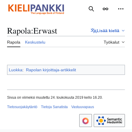
Siirry
sisältöön
Haku
Ulkoasu
Henki
Rapola
:
Erwast
Lisää kieliä
Rapola
Keskustelu
Työkalut
Luokka
:
Rapolan kirjoittaja-artikkelit
Sivua on viimeksi muutettu 24. toukokuuta 2019 kello 16.20.
Tietosuojakäytäntö
Tietoja Sanatista
Vastuuvapaus