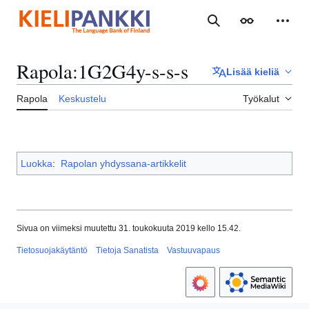
Siirry
sisältöön
Haku
Ulkoasu
Henki
Rapola
:
1G2G4y-s-s-s
Lisää kieliä
Rapola
Keskustelu
Työkalut
Luokka
:
Rapolan yhdyssana-artikkelit
Sivua on viimeksi muutettu 31. toukokuuta 2019 kello 15.42.
Tietosuojakäytäntö
Tietoja Sanatista
Vastuuvapaus