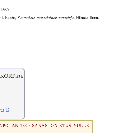
 1860
rik Eurén,
Suomalais-ruotsalainen sanakirja
. Hämeenlinna.
KORP
ista
pus
RAPOLAN 1800-SANASTON ETUSIVULLE