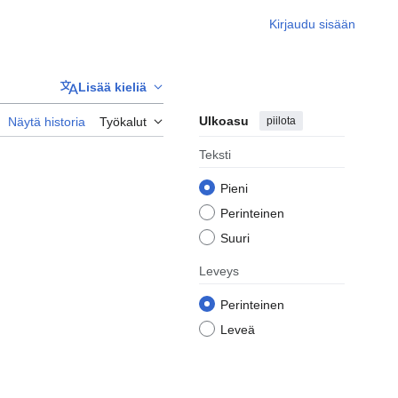
Kirjaudu sisään
Lisää kieliä
Ulkoasu
piilota
Näytä historia
Työkalut
Teksti
Pieni
Perinteinen
Suuri
Leveys
Perinteinen
Leveä