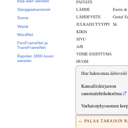
kirja-alan sanasto
PÄIVÄYS
LÄHDE
Eurén sk
Slangipaikannimet
LÄHDEVIITE
Gustaf E
Sosva
JULKAISUTYYPPI
Sk
Vepsä
KIRJA
WordNet
SIVU
FinnFrameNet ja
A/B
TransFrameNet
VIIME-ESIINTYMÄ
Rapolan 1800-luvun
sanasto
HUOM
Hae hakusanaa
äänestää
Kansalliskirjaston
sanomalehtikokoelma
Varhaisnykysuomen kor
← PALAA TAKAISIN 