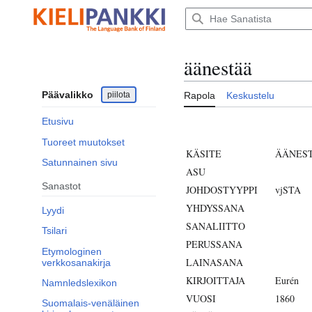
Siirry
sisältöön
äänestää
Päävalikko
piilota
Rapola
Keskustelu
Etusivu
Tuoreet muutokset
KÄSITE
ÄÄNES
Satunnainen sivu
ASU
Sanastot
JOHDOSTYYPPI
vjSTA
YHDYSSANA
Lyydi
SANALIITTO
Tsilari
PERUSSANA
Etymologinen
LAINASANA
verkkosanakirja
KIRJOITTAJA
Eurén
Namnledslexikon
VUOSI
1860
Suomalais-venäläinen