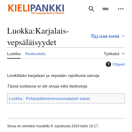
Siirry
sisältöön
Haku
Ulkoasu
Henki
Luokka
:
Karjalais-
Lisää kieliä
vepsäläisyydet
Luokka
Keskustelu
Työkalut
Ohjeet
Levikiltään karjalaan ja vepsään rajoittuvia sanoja.
Tässä luokassa ei ole sivuja eikä tiedostoja.
Luokka
:
Pohjoisitämerensuomalaiset sanat
Sivua on viimeksi muutettu 9. syyskuuta 2024 kello 19.17.