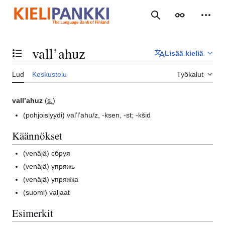
Siirry
sisältöön
Haku
Ulkoasu
Henki
vall’ahuz
Lisää kieliä
Vaihda sisällysluettelo
Lud
Keskustelu
Työkalut
vall’ahuz
(
s.
)
(pohjoislyydi)
val’l’ahu/z, -ksen, -st; -kšid
Käännökset
(venäjä)
сбруя
(venäjä)
упряжь
(venäjä)
упряжка
(suomi)
valjaat
Esimerkit