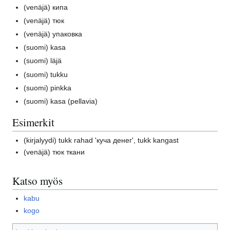
(venäjä)
кипа
(venäjä)
тюк
(venäjä)
упаковка
(suomi)
kasa
(suomi)
läjä
(suomi)
tukku
(suomi)
pinkka
(suomi)
kasa (pellavia)
Esimerkit
(kirjalyydi)
tukk rahad 'куча денег', tukk kangast
(venäjä)
тюк ткани
Katso myös
kabu
kogo