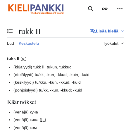
Siirry
sisältöön
Haku
Ulkoasu
Henki
tukk II
Lisää kieliä
Vaihda sisällysluettelo
Lud
Keskustelu
Työkalut
tukk II
(
s.
)
(kirjalyydi)
tukk II, tukun, tukkud
(etelälyydi)
tu/kk, -kun, -kkud; -kuin, -kuid
(keskilyydi)
tu/kku, -kun, -kkud; -kuid
(pohjoislyydi)
tu/kk, -kun, -kkud; -kuid
Käännökset
(venäjä)
куча
(venäjä)
кипа (
IL
)
(venäjä)
ком