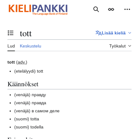
Siirry
sisältöön
Haku
Ulkoasu
Henki
tott
Lisää kieliä
Vaihda sisällysluettelo
Lud
Keskustelu
Työkalut
tott
(
adv.
)
(etelälyydi)
tott
Käännökset
(venäjä)
правду
(venäjä)
правда
(venäjä)
в самом деле
(suomi)
totta
(suomi)
todella