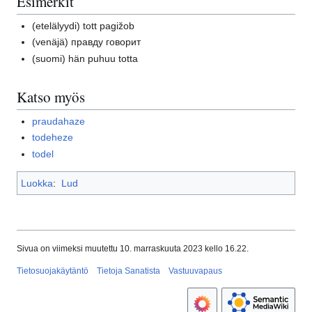
Esimerkit
(etelälyydi)
tott pagižob
(venäjä)
правду говорит
(suomi)
hän puhuu totta
Katso myös
praudahaze
todeheze
todel
Luokka
:
Lud
Sivua on viimeksi muutettu 10. marraskuuta 2023 kello 16.22.
Tietosuojakäytäntö
Tietoja Sanatista
Vastuuvapaus