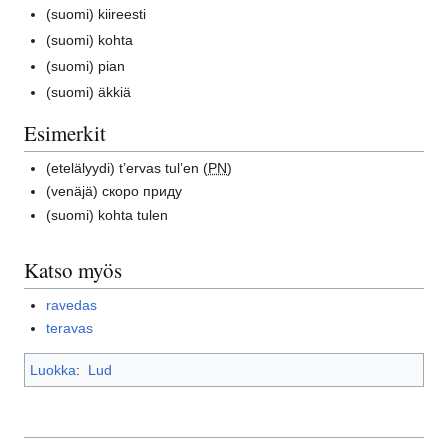
(suomi)
kiireesti
(suomi)
kohta
(suomi)
pian
(suomi)
äkkiä
Esimerkit
(etelälyydi)
t’ervas tul’en (
PN
)
(venäjä)
скоро приду
(suomi)
kohta tulen
Katso myös
ravedas
teravas
Luokka
:
Lud