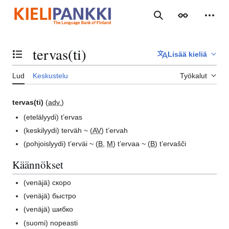
Siirry
sisältöön
Haku
Ulkoasu
Henki
tervas(ti)
Lisää kieliä
Vaihda sisällysluettelo
Lud
Keskustelu
Työkalut
tervas(ti)
(
adv.
)
(etelälyydi)
t’ervas
(keskilyydi)
terväh ~ (
AV
) t’ervah
(pohjoislyydi)
t’erväi ~ (
B
,
M
) t’ervaa ~ (
B
) t’ervašči
Käännökset
(venäjä)
скоро
(venäjä)
быстро
(venäjä)
шибко
(suomi)
nopeasti