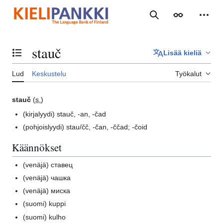
Siirry
sisältöön
Haku
Ulkoasu
Henki
stauč
Lisää kieliä
Vaihda sisällysluettelo
Lud
Keskustelu
Työkalut
stauč
(
s.
)
(kirjalyydi)
stauč, -an, -čad
(pohjoislyydi)
stau/čč, -čan, -ččad; -čoid
Käännökset
(venäjä)
ставец
(venäjä)
чашка
(venäjä)
миска
(suomi)
kuppi
(suomi)
kulho