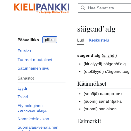
Siirry
sisältöön
säigend’alg
Päävalikko
piilota
Lud
Keskustelu
Etusivu
säigend’alg
(
s.
yhd.
)
Tuoreet muutokset
(kirjalyydi)
säigen/d’alg
Satunnainen sivu
(etelälyydi)
s’äigen/d’aug 
Sanastot
Käännökset
Lyydi
(venäjä)
папоротник
Tsilari
(suomi)
sana(n)jalka
Etymologinen
(suomi)
saniainen
verkkosanakirja
Namnledslexikon
Esimerkit
Suomalais-venäläinen