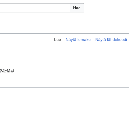
Hae
Lue
Näytä lomake
Näytä lähdekoodi
(
OFMa
)