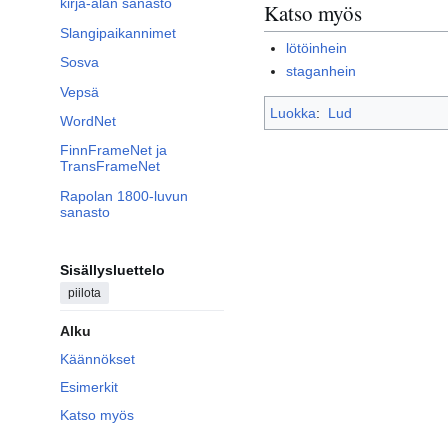
kirja-alan sanasto
Katso myös
Slangipaikannimet
lötöinhein
Sosva
staganhein
Vepsä
Luokka
:
Lud
WordNet
FinnFrameNet ja
TransFrameNet
Rapolan 1800-luvun
sanasto
Sisällysluettelo
piilota
Alku
Käännökset
Esimerkit
Katso myös