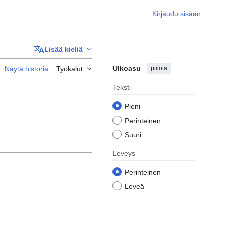
Kirjaudu sisään
Lisää kieliä
Ulkoasu
piilota
Näytä historia
Työkalut
Teksti
Pieni
Perinteinen
Suuri
Leveys
Perinteinen
Leveä