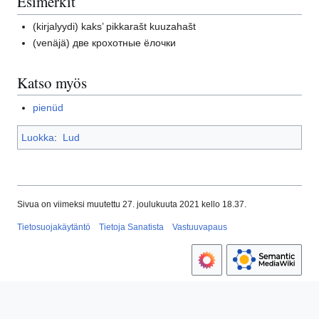
Esimerkit
(kirjalyydi)
kaks’ pikkarašt kuuzahašt
(venäjä)
две крохотные ёлочки
Katso myös
pienüd
Luokka
:
Lud
Sivua on viimeksi muutettu 27. joulukuuta 2021 kello 18.37.
Tietosuojakäytäntö
Tietoja Sanatista
Vastuuvapaus