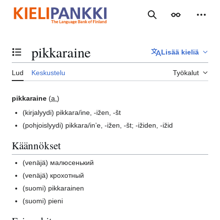
Siirry
sisältöön
Haku
Ulkoasu
Henki
pikkaraine
Lisää kieliä
Vaihda sisällysluettelo
Lud
Keskustelu
Työkalut
pikkaraine
(
a.
)
(kirjalyydi)
pikkara/ine, -ižen, -št
(pohjoislyydi)
pikkara/in’e, -ižen, -št; -ižiden, -ižid
Käännökset
(venäjä)
малюсенький
(venäjä)
крохотный
(suomi)
pikkarainen
(suomi)
pieni