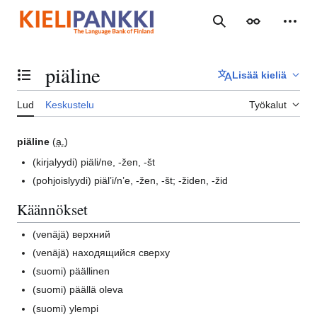
Siirry
sisältöön
Haku
Ulkoasu
Henki
piäline
Lisää kieliä
Vaihda sisällysluettelo
Lud
Keskustelu
Työkalut
piäline
(
a.
)
(kirjalyydi)
piäli/ne, -žen, -št
(pohjoislyydi)
piäl’i/n’e, -žen, -št; -židen, -žid
Käännökset
(venäjä)
верхний
(venäjä)
находящийся сверху
(suomi)
päällinen
(suomi)
päällä oleva
(suomi)
ylempi