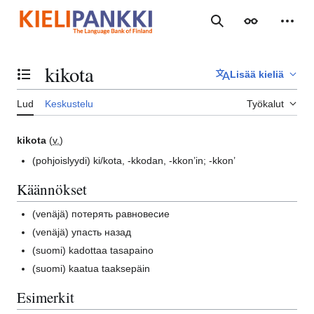
Siirry
sisältöön
Haku
Ulkoasu
Henki
kikota
Lisää kieliä
Vaihda sisällysluettelo
Lud
Keskustelu
Työkalut
kikota
(
v.
)
(pohjoislyydi)
ki/kota, -kkodan, -kkon’in; -kkon’
Käännökset
(venäjä)
потерять равновесие
(venäjä)
упасть назад
(suomi)
kadottaa tasapaino
(suomi)
kaatua taaksepäin
Esimerkit