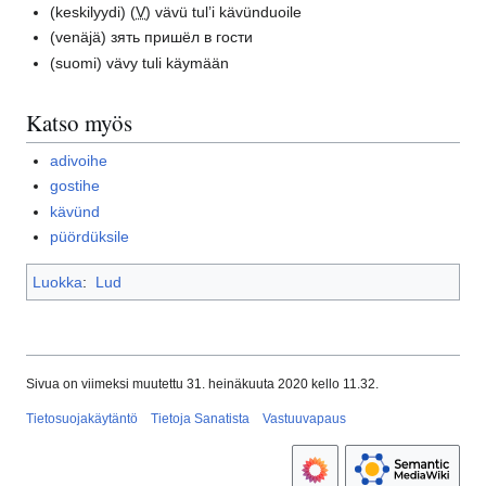
(keskilyydi)
(
V
) vävü tul’i kävünduoile
(venäjä)
зять пришёл в гости
(suomi)
vävy tuli käymään
Katso myös
adivoihe
gostihe
kävünd
püördüksile
Luokka
:
Lud
Sivua on viimeksi muutettu 31. heinäkuuta 2020 kello 11.32.
Tietosuojakäytäntö
Tietoja Sanatista
Vastuuvapaus