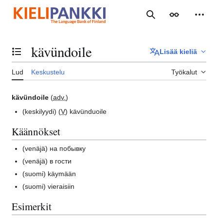
Siirry
sisältöön
Haku
Ulkoasu
Henki
kävündoile
Lisää kieliä
Vaihda sisällysluettelo
Lud
Keskustelu
Työkalut
kävündoile
(
adv.
)
(keskilyydi)
(
V
) kävünduoile
Käännökset
(venäjä)
на побывку
(venäjä)
в гости
(suomi)
käymään
(suomi)
vieraisiin
Esimerkit