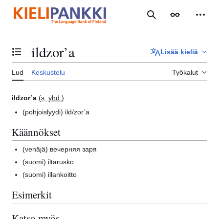
Siirry
sisältöön
Haku
Ulkoasu
Henki
ildzor’a
Lisää kieliä
Vaihda sisällysluettelo
Lud
Keskustelu
Työkalut
ildzor’a
(
s.
yhd.
)
(pohjoislyydi)
ild/zor’a
Käännökset
(venäjä)
вечерняя заря
(suomi)
iltarusko
(suomi)
illankoitto
Esimerkit
Katso myös