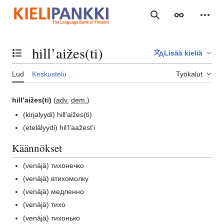
Siirry
sisältöön
Haku
Ulkoasu
Henki
hill’aižes(ti)
Lisää kieliä
Vaihda sisällysluettelo
Lud
Keskustelu
Työkalut
hill’aižes(ti)
(
adv.
dem.
)
(kirjalyydi)
hill’aižes(ti)
(etelälyydi)
hil’l’aažest’i
Käännökset
(venäjä)
тихонечко
(venäjä)
втихомолку
(venäjä)
медленно
(venäjä)
тихо
(venäjä)
тихонько