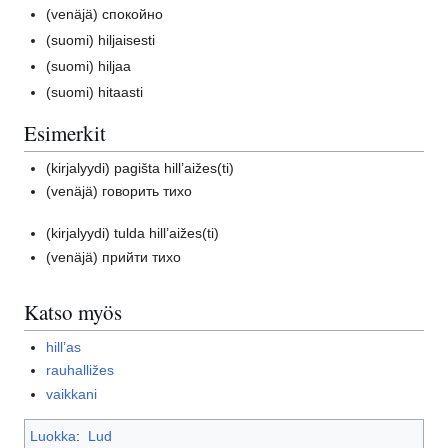
(venäjä)
спокойно
(suomi)
hiljaisesti
(suomi)
hiljaa
(suomi)
hitaasti
Esimerkit
(kirjalyydi)
pagišta hill’aižes(ti)
(venäjä)
говорить тихо
(kirjalyydi)
tulda hill’aižes(ti)
(venäjä)
прийти тихо
Katso myös
hill’as
rauhalližes
vaikkani
Luokka
:
Lud