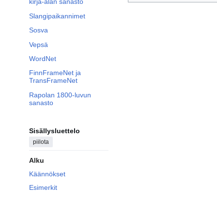
kirja-alan sanasto
Slangipaikannimet
Sosva
Vepsä
WordNet
FinnFrameNet ja
TransFrameNet
Rapolan 1800-luvun
sanasto
Sisällysluettelo
piilota
Alku
Käännökset
Esimerkit