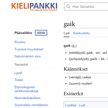
Siirry
sisältöön
gaik
Päävalikko
piilota
Lud
Keskustelu
Etusivu
gaik
(
s.
)
Tuoreet muutokset
(etelälyydi)
gaik, -an, -ad
Satunnainen sivu
(pohjoislyydi)
gai/k ~ kk, 
Sanastot
Käännökset
Lyydi
(venäjä)
гайка
Tsilari
(suomi)
mutteri
Etymologinen
verkkosanakirja
Esimerkit
Namnledslexikon
Suomalais-venäläinen
Luokka
:
Lud