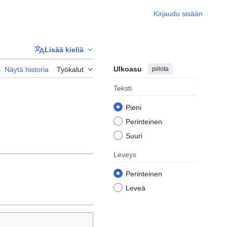
Kirjaudu sisään
Lisää kieliä
Ulkoasu
piilota
Näytä historia
Työkalut
Teksti
Pieni
Perinteinen
Suuri
Leveys
Perinteinen
Leveä