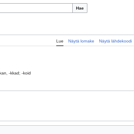
Hae
Lue
Näytä lomake
Näytä lähdekoodi
-kan, -kkad; -koid