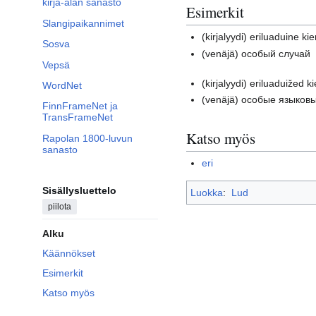
kirja-alan sanasto
Esimerkit
Slangipaikannimet
(kirjalyydi)
eriluaduine kie
Sosva
(venäjä)
особый случай
Vepsä
(kirjalyydi)
eriluaduižed k
WordNet
(venäjä)
особые языков
FinnFrameNet ja
TransFrameNet
Katso myös
Rapolan 1800-luvun
sanasto
eri
Sisällysluettelo
Luokka
:
Lud
piilota
Alku
Käännökset
Esimerkit
Katso myös