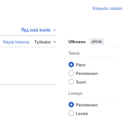
Kirjaudu sisään
Lisää kieliä
Ulkoasu
piilota
Näytä historia
Työkalut
Teksti
Pieni
Perinteinen
Suuri
Leveys
Perinteinen
Leveä