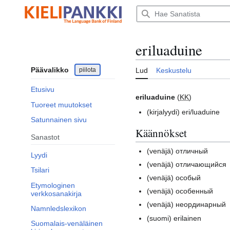
Siirry
sisältöön
eriluaduine
Päävalikko
piilota
Lud
Keskustelu
Etusivu
eriluaduine
(
KK
)
Tuoreet muutokset
(kirjalyydi)
eri/luaduine
Satunnainen sivu
Käännökset
Sanastot
(venäjä)
отличный
Lyydi
(venäjä)
отличающийся
Tsilari
(venäjä)
особый
Etymologinen
(venäjä)
особенный
verkkosanakirja
(venäjä)
неординарный
Namnledslexikon
(suomi)
erilainen
Suomalais-venäläinen