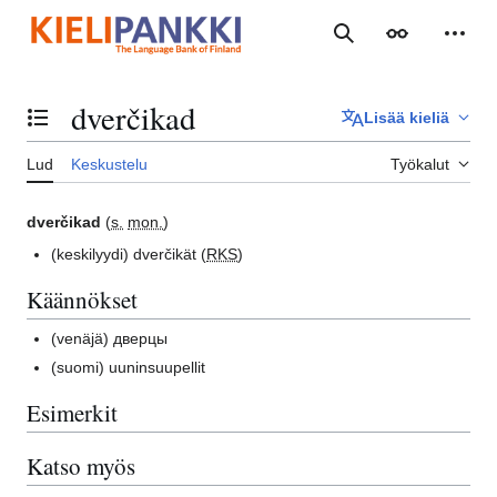
Siirry
sisältöön
Haku
Ulkoasu
Henki
dverčikad
Lisää kieliä
Vaihda sisällysluettelo
Lud
Keskustelu
Työkalut
dverčikad
(
s.
mon.
)
(keskilyydi)
dverčikät (
RKS
)
Käännökset
(venäjä)
дверцы
(suomi)
uuninsuupellit
Esimerkit
Katso myös