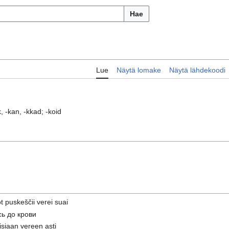
Hae
Lue
Näytä lomake
Näytä lähdekoodi
, -kan, -kkad; -koid
t puskeščii verei suai
ь до крови
oisiaan vereen asti