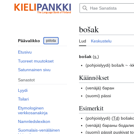
Siirry
sisältöön
bošak
Päävalikko
piilota
Lud
Keskustelu
Etusivu
bošak
(
s.
)
Tuoreet muutokset
(pohjoislyydi)
boša/k ~ -kk
Satunnainen sivu
Käännökset
Sanastot
(venäjä)
баран
Lyydi
(suomi)
pässi
Tsilari
Esimerkit
Etymologinen
verkkosanakirja
(pohjoislyydi)
(
Td
) bošako
Namnledslexikon
(venäjä)
бараны бодалис
Suomalais-venäläinen
(suomi)
pässit puskivat t