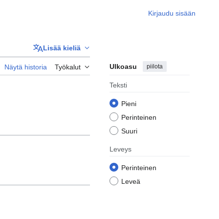
Kirjaudu sisään
Lisää kieliä
Ulkoasu
piilota
Näytä historia
Työkalut
Teksti
Pieni
Perinteinen
Suuri
Leveys
Perinteinen
Leveä