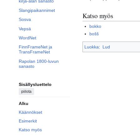
kirja-alan sanasto
Slangipaikannimet
Katso myös
Sosva
bokko
Vepsä
bošš
WordNet
Luokka
:
Lud
FinnFrameNet ja
TransFrameNet
Rapolan 1800-luvun
sanasto
Sisällysluettelo
piilota
Alku
Käännökset
Esimerkit
Katso myös