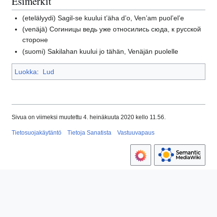
Esimerkit
(etelälyydi)
Sagil-se kuului t’äha d’o, Ven’am puol’el’e
(venäjä)
Согиницы ведь уже относились сюда, к русской
стороне
(suomi)
Sakilahan kuului jo tähän, Venäjän puolelle
Luokka
:
Lud
Sivua on viimeksi muutettu 4. heinäkuuta 2020 kello 11.56.
Tietosuojakäytäntö
Tietoja Sanatista
Vastuuvapaus