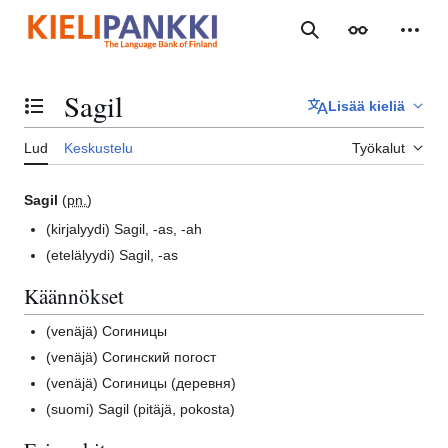
Siirry
sisältöön
Haku
Ulkoasu
Henki
Sagil
Lisää kieliä
Vaihda sisällysluettelo
Lud
Keskustelu
Työkalut
Sagil
(
pn.
)
(kirjalyydi)
Sagil, -as, -ah
(etelälyydi)
Sagil, -as
Käännökset
(venäjä)
Согиницы
(venäjä)
Согинский погост
(venäjä)
Согиницы (деревня)
(suomi)
Sagil (pitäjä, pokosta)