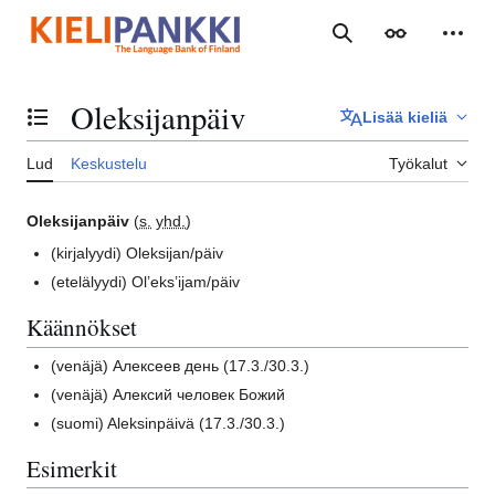
Siirry
sisältöön
Haku
Ulkoasu
Henki
Oleksijanpäiv
Lisää kieliä
Vaihda sisällysluettelo
Lud
Keskustelu
Työkalut
Oleksijanpäiv
(
s.
yhd.
)
(kirjalyydi)
Oleksijan/päiv
(etelälyydi)
Ol’eks’ijam/päiv
Käännökset
(venäjä)
Алексеев день (17.3./30.3.)
(venäjä)
Алексий человек Божий
(suomi)
Aleksinpäivä (17.3./30.3.)
Esimerkit