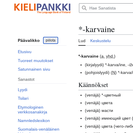
Siirry
sisältöön
*-karvaine
Päävalikko
piilota
Lud
Keskustelu
Etusivu
*-karvaine
(
a.
yhd.
)
Tuoreet muutokset
(kirjalyydi)
*-karva/ine, -iž
Satunnainen sivu
(pohjoislyydi)
(
N
) *-karva/
Sanastot
Käännökset
Lyydi
(venäjä)
*-цветный
Tsilari
(venäjä)
цвета
Etymologinen
(venäjä)
масти
verkkosanakirja
(venäjä)
имеющий цвет (
Namnledslexikon
(venäjä)
цвета (чего-либ
Suomalais-venäläinen