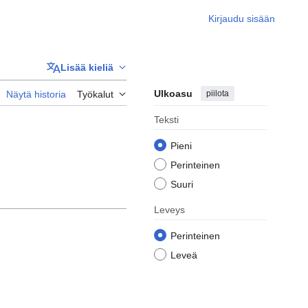
Kirjaudu sisään
Lisää kieliä
Ulkoasu
piilota
Näytä historia
Työkalut
Teksti
Pieni
Perinteinen
Suuri
Leveys
Perinteinen
Leveä