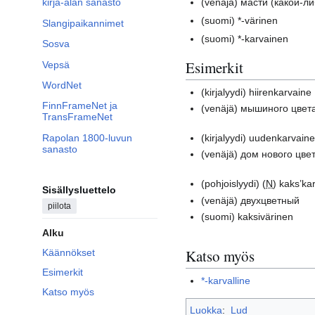
(venäjä)
масти (какой-ли
kirja-alan sanasto
(suomi)
*-värinen
Slangipaikannimet
(suomi)
*-karvainen
Sosva
Esimerkit
Vepsä
WordNet
(kirjalyydi)
hiirenkarvaine
FinnFrameNet ja
(venäjä)
мышиного цвет
TransFrameNet
Rapolan 1800-luvun
(kirjalyydi)
uudenkarvaine 
sanasto
(venäjä)
дом нового цве
(pohjoislyydi)
(
N
) kaks’ka
Sisällysluettelo
(venäjä)
двухцветный
piilota
(suomi)
kaksivärinen
Alku
Katso myös
Käännökset
Esimerkit
*-karvalline
Katso myös
Luokka
:
Lud