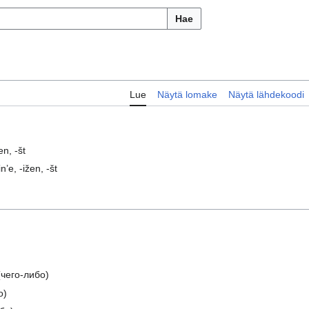
Hae
Lue
Näytä lomake
Näytä lähdekoodi
en, -št
in’e, -ižen, -št
чего-либо)
о)