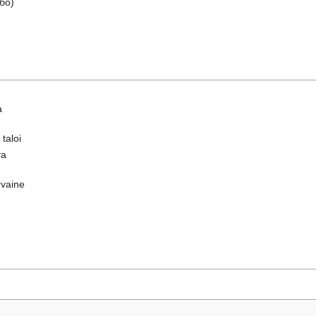
бо)
а
taloi
та
rvaine