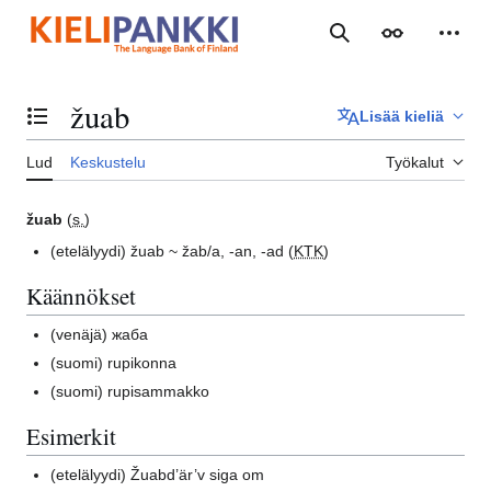
Siirry
sisältöön
Haku
Ulkoasu
Henki
žuab
Lisää kieliä
Vaihda sisällysluettelo
Lud
Keskustelu
Työkalut
žuab
(
s.
)
(etelälyydi)
žuab ~ žab/a, -an, -ad (
KTK
)
Käännökset
(venäjä)
жаба
(suomi)
rupikonna
(suomi)
rupisammakko
Esimerkit
(etelälyydi)
Žuabd’är’v siga om