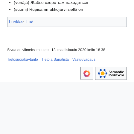
(venäjä)
Жабье озеро там находиться
(suomi)
Rupisammakkojärvi siellä on
Luokka
:
Lud
Sivua on viimeksi muutettu 13. maaliskuuta 2020 kello 18.38.
Tietosuojakäytäntö
Tietoja Sanatista
Vastuuvapaus