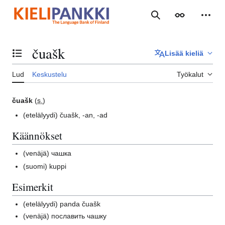
Siirry
sisältöön
Haku
Ulkoasu
Henki
čuašk
Lisää kieliä
Vaihda sisällysluettelo
Lud
Keskustelu
Työkalut
čuašk
(
s.
)
(etelälyydi)
čuašk, -an, -ad
Käännökset
(venäjä)
чашка
(suomi)
kuppi
Esimerkit
(etelälyydi)
panda čuašk
(venäjä)
пославить чашку