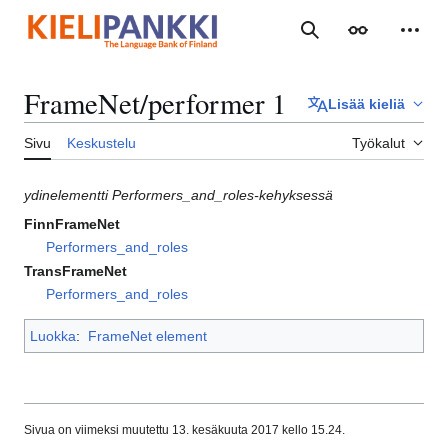
Siirry
sisältöön
Haku
Ulkoasu
Henki
FrameNet/performer 1
Lisää kieliä
Sivu
Keskustelu
Työkalut
ydinelementti Performers_and_roles-kehyksessä
FinnFrameNet
Performers_and_roles
TransFrameNet
Performers_and_roles
Luokka
:
FrameNet element
Sivua on viimeksi muutettu 13. kesäkuuta 2017 kello 15.24.