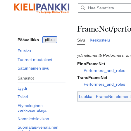
Siirry
sisältöön
FrameNet/perf
Päävalikko
piilota
Sivu
Keskustelu
Etusivu
ydinelementti Performers_a
Tuoreet muutokset
FinnFrameNet
Satunnainen sivu
Performers_and_roles
TransFrameNet
Sanastot
Performers_and_roles
Lyydi
Luokka
:
FrameNet element
Tsilari
Etymologinen
verkkosanakirja
Namnledslexikon
Suomalais-venäläinen