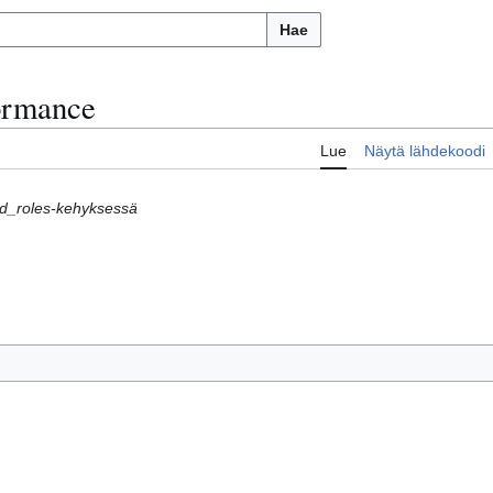
Hae
ormance
Lue
Näytä lähdekoodi
nd_roles-kehyksessä