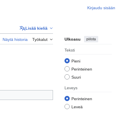
Kirjaudu sisään
Lisää kieliä
Ulkoasu
piilota
Näytä historia
Työkalut
Teksti
Pieni
Perinteinen
Suuri
Leveys
Perinteinen
Leveä