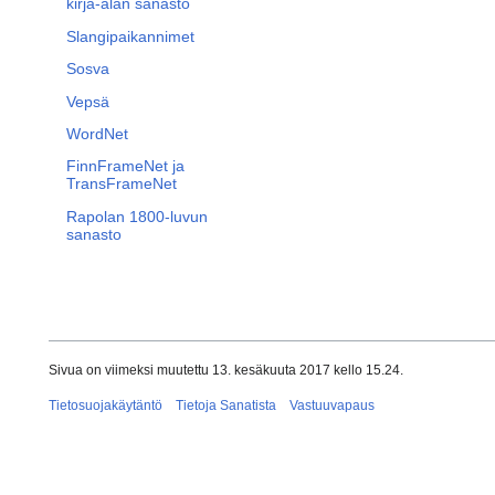
kirja-alan sanasto
Slangipaikannimet
Sosva
Vepsä
WordNet
FinnFrameNet ja
TransFrameNet
Rapolan 1800-luvun
sanasto
Sivua on viimeksi muutettu 13. kesäkuuta 2017 kello 15.24.
Tietosuojakäytäntö
Tietoja Sanatista
Vastuuvapaus