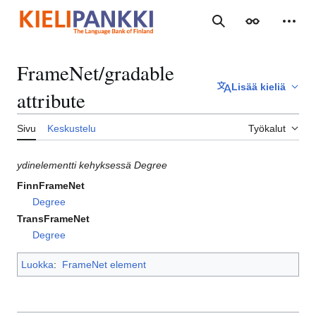
Siirry
sisältöön
Haku
Ulkoasu
Henki
FrameNet/gradable
Lisää kieliä
attribute
Sivu
Keskustelu
Työkalut
ydinelementti kehyksessä Degree
FinnFrameNet
Degree
TransFrameNet
Degree
Luokka
:
FrameNet element