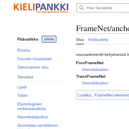
Siirry
sisältöön
FrameNet/anch
Päävalikko
piilota
Sivu
Keskustelu
Etusivu
reunaelementti kehyksessä I
Tuoreet muutokset
FinnFrameNet
Satunnainen sivu
Immobilization
TransFrameNet
Sanastot
Immobilization
Lyydi
Luokka
:
FrameNet element
Tsilari
Etymologinen
verkkosanakirja
Namnledslexikon
Suomalais-venäläinen