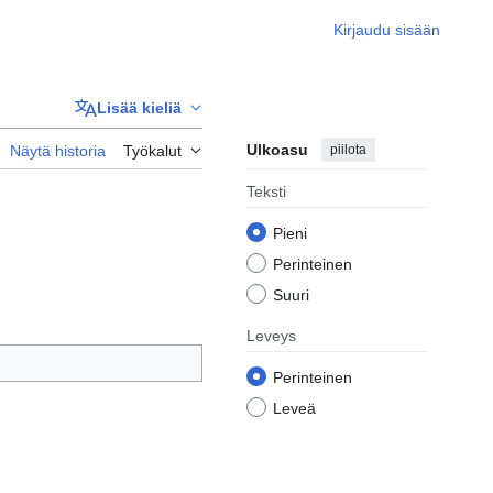
Kirjaudu sisään
Lisää kieliä
Ulkoasu
piilota
Näytä historia
Työkalut
Teksti
Pieni
Perinteinen
Suuri
Leveys
Perinteinen
Leveä