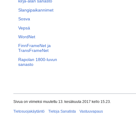
kirja-alan sanasto
Slangipaikannimet
Sosva
Vepsä
WordNet
FinnFrameNet ja
TransFrameNet
Rapolan 1800-luvun
sanasto
Sivua on viimeksi muutettu 13. kesäkuuta 2017 kello 15.23.
Tietosuojakäytäntö
Tietoja Sanatista
Vastuuvapaus