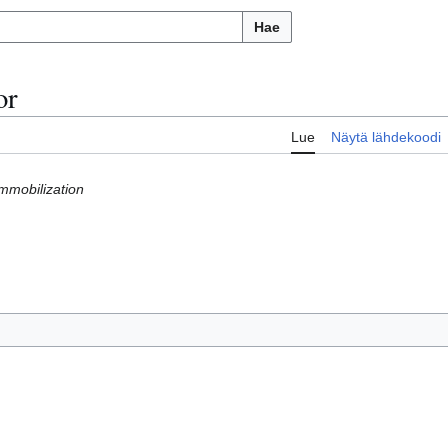
Hae
or
Lue
Näytä lähdekoodi
mmobilization