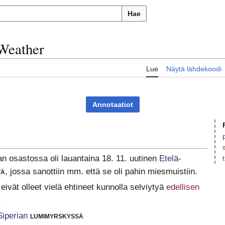
Hae
Weather
Lue
Näytä lähdekoodi
Annotaatiot
 osastossa oli lauantaina 18. 11. uutinen
Etelä-
tä
, jossa sanottiin mm. että se oli pahin miesmuistiin.
eivät olleet vielä ehtineet kunnolla selviytyä
edellisen
.
Siperian
lumimyrskyssä