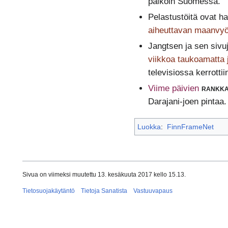
paikoin Suomessa.
Pelastustöitä ovat ha
aiheuttavan maanvyör
Jangtsen ja sen sivu
viikkoa taukoamatta 
televisiossa kerrotti
Viime päivien
rankka
Darajani-joen pintaa.
Luokka
:
FinnFrameNet
Sivua on viimeksi muutettu 13. kesäkuuta 2017 kello 15.13.
Tietosuojakäytäntö
Tietoja Sanatista
Vastuuvapaus