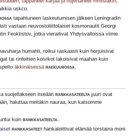
lisuuden, tappaneet karjaa ja nujertaneet ihmisiäkin
,
aikkia uskco.
rossa
tapahtuneen laskeutumisen jälkeen Leningradin
ästi vastaan neuvostoliittolaiset kosmonautit Georgi
in Feoktistov, jotka vierailivat Yhdysvalloissa viime
vuharja humahti, roikui raskaasti kuin horjuisivat
gat tai rinteitten koivikot lakoisivat maahan kuin
spelto
äkkinäisessä
raekuurossa
.
tka suojellakseen itseään
rankkasateelta
juuri ovat
vään, haluttaa meitäkin nauraa, kun katsomme
tuntui kuin
rankkasateelta
.
aiset
rankkasateet
hankaloittivat elämää torstaina moni