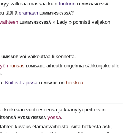
vyöryy valkeaa massaa kuin
tunturin
lumimyrskyssä
.
pu täällä
erämaan
lumimyrskyssä
?
 vaihteen
lumimyrskyssä
» Lady » ponnisti valjakon
lumisade
voi vaikeuttaa liikennettä.
 yön
runsas
lumisade
aiheutti ongelmia sähkönjakelulle
.
ta,
Koillis-Lapissa
lumisade
on
heikkoa
.
si korkeaan vuoteeseensa ja kääriytyi peitteisiin
ä itsensä
myrskyisessä
yössä
.
n lähtee kuvaus elämänvaiheista, siitä hetkestä asti,