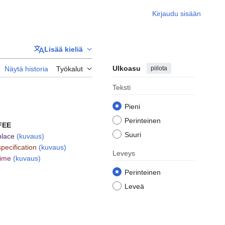
Kirjaudu sisään
Lisää kieliä
Ulkoasu
piilota
Näytä historia
Työkalut
Teksti
Pieni
Perinteinen
FEE
Suuri
place
(kuvaus)
specification
(kuvaus)
Leveys
time
(kuvaus)
Perinteinen
Leveä