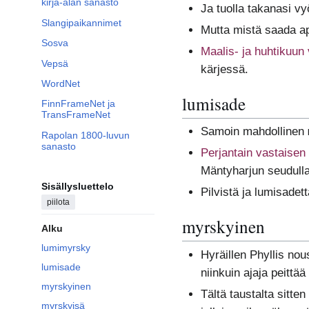
kirja-alan sanasto
Ja tuolla takanasi 
Slangipaikannimet
Mutta mistä saada a
Sosva
Maalis- ja huhtikuun
Vepsä
kärjessä.
WordNet
lumisade
FinnFrameNet ja
TransFrameNet
Samoin mahdollinen
Rapolan 1800-luvun
sanasto
Perjantain vastaisen
Mäntyharjun seudulla
Sisällysluettelo
Pilvistä ja lumisadet
piilota
myrskyinen
Alku
lumimyrsky
Hyräillen Phyllis nou
lumisade
niinkuin ajaja peittä
myrskyinen
Tältä taustalta sitte
myrskyisä