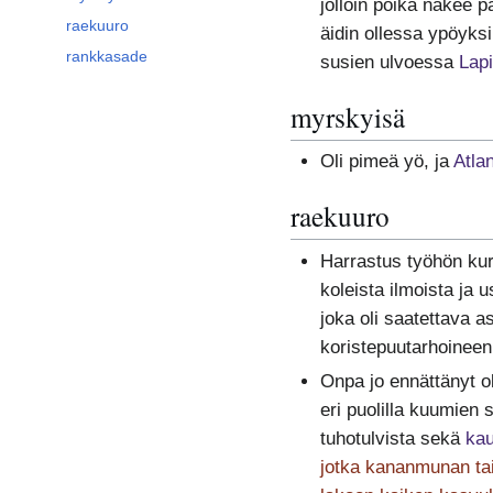
jolloin poika näkee 
raekuuro
äidin ollessa ypöyksi
rankkasade
susien ulvoessa
Lap
myrskyisä
Oli pimeä yö, ja
Atlan
raekuuro
Harrastus työhön kurs
koleista ilmoista ja 
joka oli saatettava a
koristepuutarhoineen
Onpa jo ennättänyt o
eri puolilla kuumien
tuhotulvista sekä
kau
jotka kananmunan tai