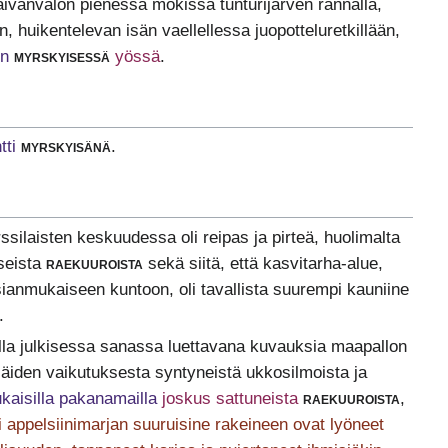
päivänvalon pienessä mökissä tunturijärven rannalla,
n, huikentelevan isän vaellellessa juopotteluretkillään,
in
myrskyisessä
yössä
.
tti
myrskyisänä
.
silaisten keskuudessa oli reipas ja pirteä, huolimalta
useista
raekuuroista
sekä siitä, että kasvitarha-alue,
sianmukaiseen kuntoon, oli tavallista suurempi kauniine
.
lla julkisessa sanassa luettavana kuvauksia maapallon
 säiden vaikutuksesta syntyneistä ukkosilmoista ja
kaisilla pakanamailla
joskus sattuneista
raekuuroista
,
 appelsiinimarjan suuruisine rakeineen ovat lyöneet