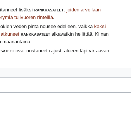
itanneet lisäksi
rankkasateet
,
joiden arvellaan
ymiä tulivuoren rinteillä
.
jokien veden pinta nousee edelleen, vaikka
kaksi
jatkuneet
rankkasateet
alkavatkin hellittää, Kiinan
in maanantaina.
sateet
ovat nostaneet rajusti alueen läpi virtaavan