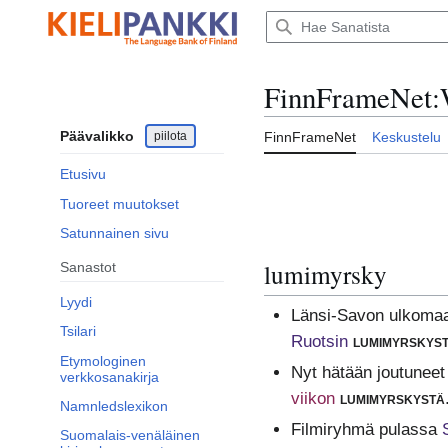
Siirry
sisältöön
FinnFrameNet
:
Päävalikko
piilota
FinnFrameNet
Keskustelu
Etusivu
Tuoreet muutokset
Satunnainen sivu
lumimyrsky
Sanastot
Lyydi
Länsi-Savon ulkomaan
Tsilari
Ruotsin
lumimyrskys
Etymologinen
Nyt hätään joutuneet 
verkkosanakirja
viikon
lumimyrskystä
Namnledslexikon
Filmiryhmä pulassa
Suomalais-venäläinen