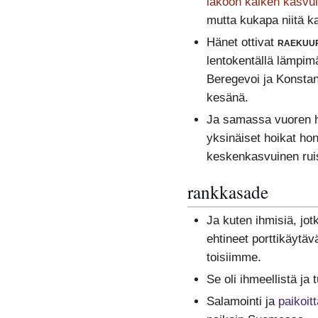
lakoon kaiken kasvul
mutta kukapa niitä k
Hänet ottivat
raekuu
lentokentällä lämpim
Beregevoi ja Konstant
kesänä.
Ja samassa vuoren ha
yksinäiset hoikat hon
keskenkasvuinen rui
rankkasade
Ja kuten ihmisiä, jo
ehtineet porttikäytä
toisiimme.
Se oli ihmeellistä ja 
Salamointi ja
paikoitt