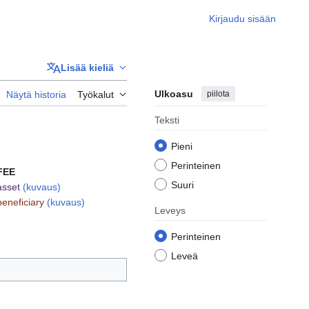
Kirjaudu sisään
Lisää kieliä
Ulkoasu
piilota
Näytä historia
Työkalut
Teksti
Pieni
Perinteinen
FEE
Suuri
asset
(kuvaus)
beneficiary
(kuvaus)
Leveys
Perinteinen
Leveä