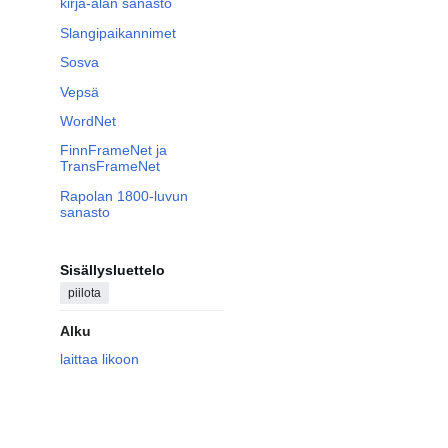
kirja-alan sanasto
Slangipaikannimet
Sosva
Vepsä
WordNet
FinnFrameNet ja
TransFrameNet
Rapolan 1800-luvun
sanasto
Sisällysluettelo
piilota
Alku
laittaa likoon