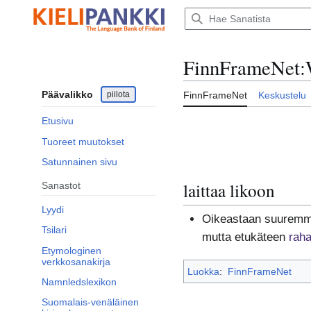
Siirry
sisältöön
FinnFrameNet
:
Päävalikko
piilota
FinnFrameNet
Keskustelu
Etusivu
Tuoreet muutokset
Satunnainen sivu
laittaa likoon
Sanastot
Lyydi
Oikeastaan suuremma
Tsilari
mutta etukäteen
raha
Etymologinen
verkkosanakirja
Luokka
:
FinnFrameNet
Namnledslexikon
Suomalais-venäläinen