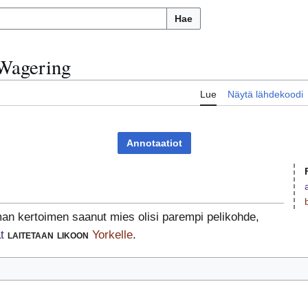
Hae
Wagering
Lue
Näytä lähdekoodi
Annotaatiot
n kertoimen saanut mies olisi parempi pelikohde,
t
laitetaan likoon
Yorkelle
.