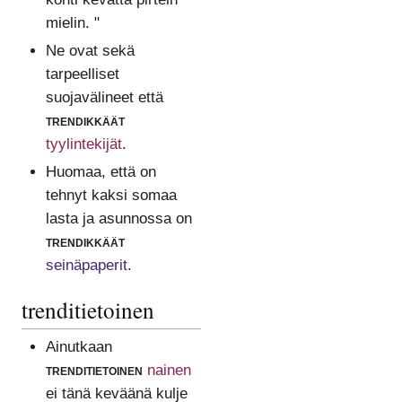
mielin. "
Ne ovat sekä
tarpeelliset
suojavälineet että
trendikkäät
tyylintekijät
.
Huomaa, että on
tehnyt kaksi somaa
lasta ja asunnossa on
trendikkäät
seinäpaperit
.
trenditietoinen
Ainutkaan
trenditietoinen
nainen
ei tänä keväänä kulje