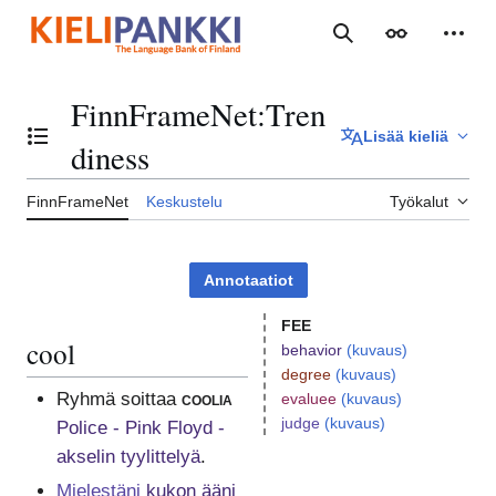
Siirry
sisältöön
Haku
Ulkoasu
Henki
FinnFrameNet
:
Tren
Lisää kieliä
Vaihda sisällysluettelo
diness
FinnFrameNet
Keskustelu
Työkalut
Annotaatiot
FEE
cool
behavior
(kuvaus)
degree
(kuvaus)
Ryhmä soittaa
coolia
evaluee
(kuvaus)
judge
(kuvaus)
Police - Pink Floyd -
akselin tyylittelyä
.
Mielestäni
kukon ääni