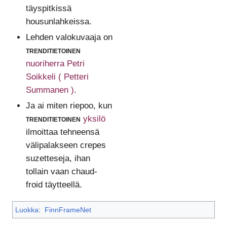
täyspitkissä
housunlahkeissa.
Lehden valokuvaaja on
trenditietoinen
nuoriherra Petri
Soikkeli ( Petteri
Summanen )
.
Ja ai miten riepoo, kun
trenditietoinen
yksilö
ilmoittaa tehneensä
välipalakseen crepes
suzetteseja, ihan
tollain vaan chaud-
froid täytteellä.
Luokka
:
FinnFrameNet