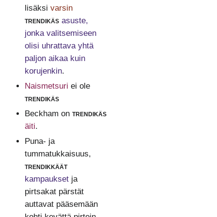
lisäksi
varsin
trendikäs
asuste,
jonka valitsemiseen
olisi uhrattava yhtä
paljon aikaa kuin
korujenkin
.
Naismetsuri
ei ole
trendikäs
Beckham on
trendikäs
äiti
.
Puna- ja
tummatukkaisuus,
trendikkäät
kampaukset
ja
pirtsakat pärstät
auttavat pääsemään
kohti kevättä pirtein