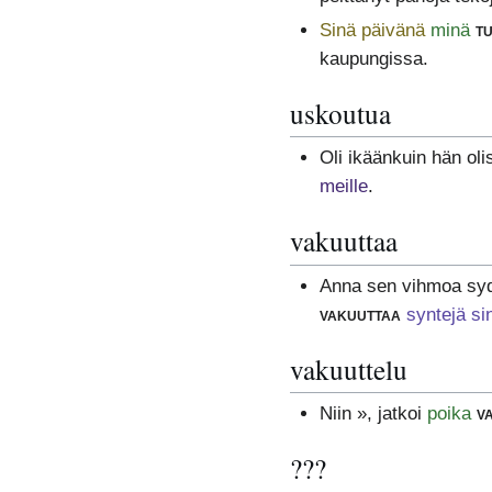
Sinä päivänä
minä
t
kaupungissa.
uskoutua
Oli ikäänkuin hän oli
meille
.
vakuuttaa
Anna sen vihmoa syd
vakuuttaa
syntejä si
vakuuttelu
Niin », jatkoi
poika
v
???