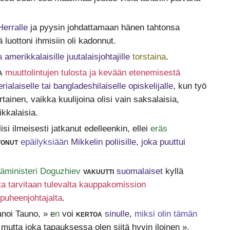
Herralle
ja pyysin johdattamaan hänen tahtonsa
lä luottoni ihmisiin oli kadonnut.
a
amerikkalaisille juutalaisjohtajille
torstaina
.
a
muuttolintujen tulosta ja kevään etenemisestä
erialaiselle tai bangladeshilaiselle opiskelijalle
, kun työ
rtainen, vaikka kuulijoina olisi vain saksalaisia,
ikkalaisia.
si ilmeisesti jatkanut edelleenkin, ellei
eräs
tonut
epäilyksiään
Mikkelin poliisille, joka puuttui
ministeri Doguzhiev
vakuutti
suomalaiset
kyllä
a tarvitaan tulevalta kauppakomission
 puheenjohtajalta
.
anoi Tauno, » e
n
voi
kertoa
sinulle
,
miksi olin tämän
 mutta joka tapauksessa olen siitä hyvin iloinen ».