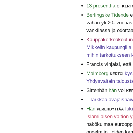
13 prosenttia
ei
kert
Berlingske Tidende
e
vähän yli 20- vuotia
vankilassa ja odotta
Kauppakorkeakoulun 
Mikkelin kaupungilla 
mihin tarkoitukseen 
Francis vihjaisi, että
Malmberg
kertoi
kys
Yhdysvaltain taloust
Sittenhän
hän
voi
ke
-
Tarkkaa avajaispäi
Hän
perehdyttää
luk
islamilaisen valtion
näkökulmaa eurooppal
ongelmiin, joiden ka