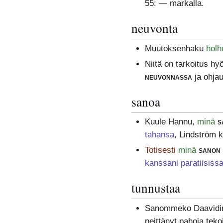
55: — markalla.
neuvonta
Muutoksenhaku
holh
Niitä on tarkoitus h
neuvonnassa
ja ohja
sanoa
Kuule Hannu,
minä
s
tahansa
, Lindström ka
Totisesti
minä
sanon
kanssani paratiisiss
tunnustaa
Sanommeko Daavidin
peittänyt pahoja teko