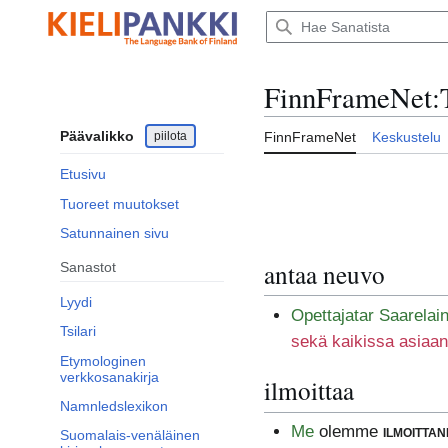
Siirry
sisältöön
FinnFrameNet
:
Päävalikko
piilota
FinnFrameNet
Keskustelu
Etusivu
Tuoreet muutokset
Satunnainen sivu
antaa neuvo
Sanastot
Lyydi
Opettajatar Saarelai
Tsilari
sekä kaikissa asiaan
Etymologinen
verkkosanakirja
ilmoittaa
Namnledslexikon
Me
olemme
ilmoittan
Suomalais-venäläinen