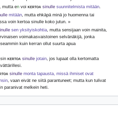
a, mutta e
n
voi
kertoa
sinulle
suunnitelmista mitään
.
nulle
mitään
, mutta ehkäpä minä jo huomenna tai
ssa voin kertoa sinulle koko jutun. »
inulle
sen yksityiskohtia
, mutta sensijaan voin mainita,
arvinaisen voimakasvaistoinen selvänäkijä, jonka
useammin kuin kerran ollut suurta apua
isin
kertoa
sinulle
jotain
, jos lupaat olla kertomatta
vättärillesi.
rtoa
sinulle
monta tapausta, missä ihmiset ovat
nsin
, vaan eivät ne siitä parantuneet; mutta kun tulivat
iin paranivat melkein heti.