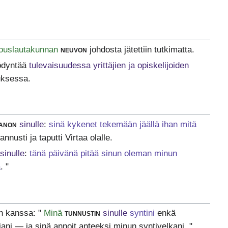
ouslautakunnan
neuvon
johdosta jätettiin tutkimatta.
yödyntää
tulevaisuudessa yrittäjien ja opiskelijoiden
uksessa.
anon
sinulle
:
sinä kykenet tekemään jäällä ihan mitä
nnusti ja taputti Virtaa olalle.
sinulle
:
tänä päivänä pitää sinun oleman minun
a
. "
 kanssa: "
Minä
tunnustin
sinulle
syntini
enkä
jani — ja sinä annoit anteeksi minun syntivelkani. "