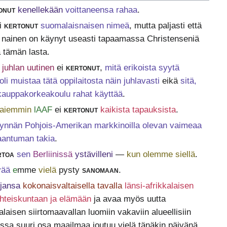
onut
kenellekään
voittaneensa rahaa
.
i
kertonut
suomalaisnaisen nimeä
, mutta paljasti että
s nainen on käynyt useasti tapaamassa Christenseniä
a tämän lasta.
juhlan uutinen
ei
kertonut
,
mitä erikoista syytä
oli muistaa tätä oppilaitosta näin juhlavasti
eikä
sitä,
kauppakorkeakoulu rahat käyttää
.
aiemmin
lAAF
ei
kertonut
kaikista tapauksista
.
ynnän Pohjois-Amerikan markkinoilla olevan vaimeaa
aantuman takia
.
rtoa
sen
Berliinissä
ystävilleni
—
kun olemme siellä
.
vää
e
mme
vielä
pysty
sanomaan
.
ijansa
kokonaisvaltaisella tavalla
länsi-afrikkalaisen
 yhteiskuntaan ja elämään
ja avaa myös uutta
aisen siirtomaavallan luomiin vakaviin alueellisiin
nssa suuri osa maailmaa joutuu vielä tänäkin päivänä