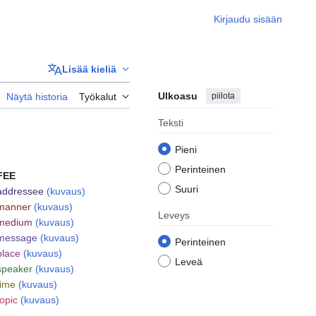
Kirjaudu sisään
Lisää kieliä
Ulkoasu
piilota
Näytä historia
Työkalut
Teksti
Pieni
Perinteinen
FEE
Suuri
addressee
(kuvaus)
manner
(kuvaus)
Leveys
medium
(kuvaus)
message
(kuvaus)
Perinteinen
place
(kuvaus)
Leveä
speaker
(kuvaus)
time
(kuvaus)
topic
(kuvaus)