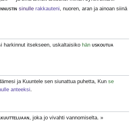
unnustin
sinulle
rakkauteni
, nuoren, aran ja ainoan siinä
si harkinnut itsekseen, uskaltaisiko
hän
uskoutua
ämesi ja Kuuntele sen siunattua puhetta, Kun
se
nulle anteeksi
.
akuutteluaan
, joka jo vivahti vannomiselta. »