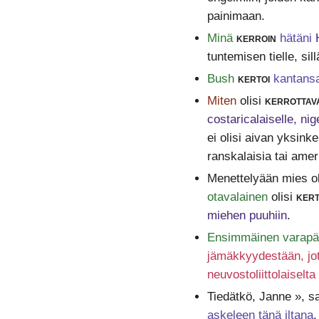
painimaan.
Minä
kerroin
hätäni
tuntemisen tielle, sil
Bush
kertoi
kantans
Miten
olisi
kerrottav
costaricalaiselle, nig
ei olisi aivan yksinke
ranskalaisia tai amer
Menettelyään mies oli
otavalainen
olisi
ker
miehen puuhiin
.
Ensimmäinen varapää
jämäkkyydestään, jot
neuvostoliittolaiselta
Tiedätkö, Janne », s
askeleen tänä iltana
,