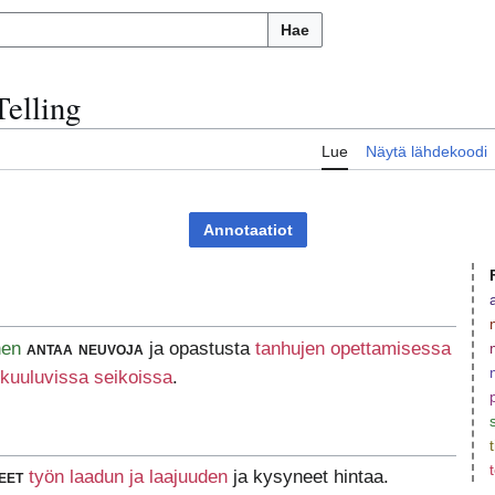
Hae
Telling
Lue
Näytä lähdekoodi
Annotaatiot
nen
antaa neuvoja
ja opastusta
tanhujen opettamisessa
kuuluvissa seikoissa
.
eet
työn laadun ja laajuuden
ja kysyneet hintaa.