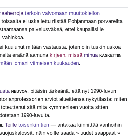
aaherroja
tarkoin valvomaan muuttokiellon
 toisaalta ei uskallettu riistää Pohjanmaan porvareilta
staamaansa palvelusväkeä, ettei kaupallisille
si vahinkoa.
 kuulunut mitään vastausta, joten olin tuskin uskoa
 häneltä eräänä aamuna
kirjeen, missä
minua
käskettiin
ämään lomani viimeisen kuukauden
.
tusta
neuvoa
, pitäisin tärkeänä, että nyt 1990-luvun
istorianprofessorien arviot alueittensa nykytilasta: miten
 toteuttanut sitä mitä kymmenisen vuotta sitten
odotetaan 1990-luvulta.
me
Teille
toisenkin tien
— antakaa kiinnittää vanhoihin
uojuskalossit, näin voille saada » uudet saappaat »