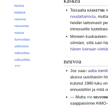
käskeä
kertoa
Toisaalta
käskettiin
m
käskeä
noudattamista
, mutta
neuvoa
heidän laittomasti pe
neuvonta
intresseille tuotettai
sanoa
Moneen kuukauteen ei
tunnustaa
silmiäni, sillä sain
uskoutua
hänen luonaan viett
vakuuttaa
neuvoa
vakuuttelu
???
Jos saa
n
uutta toimi
alussa uusittaisiin h
kulunut 1980-luku on
ennustettiin ja mitä 
— Mutta
me
neuvom
saappaisiinne AIMO-s