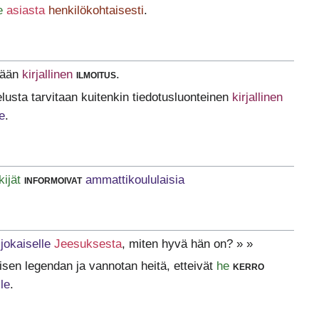
e
asiasta
henkilökohtaisesti
.
tään
kirjallinen
ilmoitus
.
lusta tarvitaan kuitenkin tiedotusluonteinen
kirjallinen
e
.
kijät
informoivat
ammattikoululaisia
jokaiselle
Jeesuksesta
, miten hyvä hän on? » »
aisen legendan ja vannotan heitä, etteivät
he
kerro
le
.