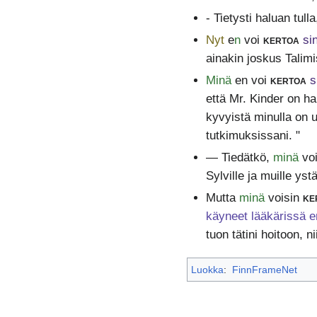
- Tietysti haluan tull
Nyt
e
n
voi
kertoa
si
ainakin joskus Talimi
Minä
en voi
kertoa
s
että Mr. Kinder on h
kyvyistä minulla on 
tutkimuksissani. "
— Tiedätkö,
minä
vo
Sylville ja muille ystä
Mutta
minä
voisin
ke
käyneet lääkärissä e
tuon tätini hoitoon, n
Luokka
:
FinnFrameNet