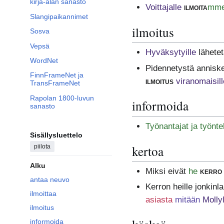
kirja-alan sanasto
Voittajalle
ilmoita
mm
Slangipaikannimet
ilmoitus
Sosva
Vepsä
Hyväksytyille
lähete
WordNet
Pidennetystä anniske
FinnFrameNet ja
ilmoitus
viranomaisill
TransFrameNet
Rapolan 1800-luvun
informoida
sanasto
Työnantajat ja työnte
Sisällysluettelo
kertoa
piilota
Alku
Miksi eivät
he
kerro
antaa neuvo
Kerron heille jonkinl
ilmoittaa
asiasta
mitään
Mollyl
ilmoitus
informoida