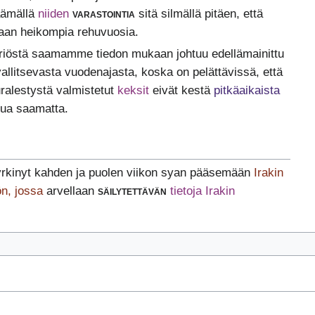
äämällä
niiden
varastointia
sitä silmällä pitäen, että
maan heikompia rehuvuosia.
riöstä saamamme tiedon mukaan johtuu edellämainittu
llitsevasta vuodenajasta, koska on pelättävissä, että
uralestystä valmistetut
keksit
eivät kestä
pitkäaikaista
ua saamatta.
yrkinyt kahden ja puolen viikon syan pääsemään
Irakin
n, jossa
arvellaan
säilytettävän
tietoja Irakin