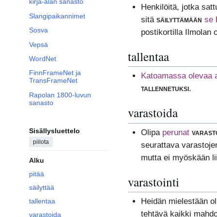
kirja-alan sanasto
Henkilöitä, jotka sa
Slangipaikannimet
sitä
säilyttämään
se
Sosva
postikortilla Ilmolan
Vepsä
tallentaa
WordNet
FinnFrameNet ja
Katoamassa olevaa a
TransFrameNet
tallennetuksi
.
Rapolan 1800-luvun
sanasto
varastoida
Sisällysluettelo
Olipa
perunat
varast
piilota
seurattava varastojen
mutta ei myöskään li
Alku
pitää
varastointi
säilyttää
Heidän mielestään o
tallentaa
tehtävä kaikki mahdol
varastoida