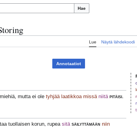
Hae
Storing
Lue
Näytä lähdekoodi
Annotaatiot
amiehiä, mutta ei ole
tyhjää laatikkoa missä
niitä
pitäisi
.
taa tuollaisen korun, rupea
sitä
säilyttämään
niin