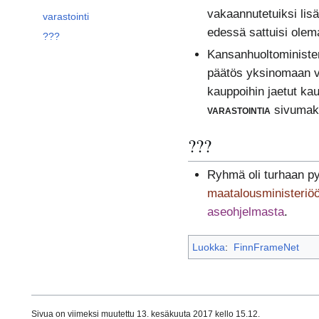
vakaannutetuiksi lis
varastointi
edessä sattuisi ole
???
Kansanhuoltoministe
päätös yksinomaan va
kauppoihin jaetut ka
varastointia
sivumak
???
Ryhmä oli turhaan p
maatalousministeriöö
aseohjelmasta
.
Luokka
:
FinnFrameNet
Sivua on viimeksi muutettu 13. kesäkuuta 2017 kello 15.12.