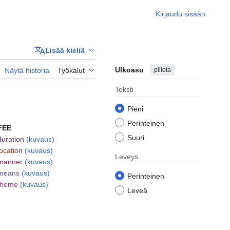
Kirjaudu sisään
Lisää kieliä
Ulkoasu
piilota
Näytä historia
Työkalut
Teksti
Pieni
Perinteinen
FEE
Suuri
duration
(kuvaus)
location
(kuvaus)
Leveys
manner
(kuvaus)
means
(kuvaus)
Perinteinen
theme
(kuvaus)
Leveä