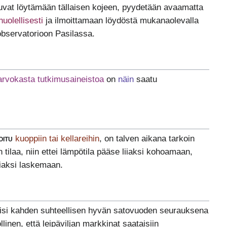
ttuvat löytämään tällaisen kojeen, pyydetään avaamatta
huolellisesti
ja ilmoittamaan löydöstä mukanaolevalla
 observatorioon Pasilassa.
rvokasta tutkimusaineistoa
on
näin
saatu
oitu
kuoppiin tai kellareihin
, on talven aikana tarkoin
 tilaa, niin ettei lämpötila pääse liiaksi kohoamaan,
iaksi laskemaan.
lisi kahden suhteellisen hyvän satovuoden seurauksena
linen, että leipäviljan markkinat saataisiin