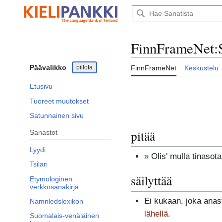
Siirry
sisältöön
FinnFrameNet
:
Päävalikko
piilota
FinnFrameNet
Keskustelu
Etusivu
Tuoreet muutokset
Satunnainen sivu
pitää
Sanastot
Lyydi
» Olis' mulla tinasot
Tsilari
säilyttää
Etymologinen
verkkosanakirja
Ei kukaan, joka anas
Namnledslexikon
lähellä
.
Suomalais-venäläinen